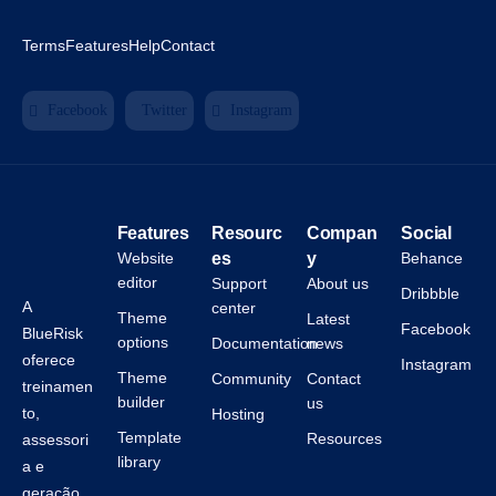
Terms
Features
Help
Contact
Facebook
Twitter
Instagram
Features
Resourc
Compan
Social
Website
es
y
Behance
editor
Support
About us
Dribbble
A
center
Theme
Latest
Facebook
BlueRisk
options
Documentation
news
oferece
Instagram
Theme
Community
Contact
treinamen
builder
us
to,
Hosting
Template
Resources
assessori
library
a e
geração